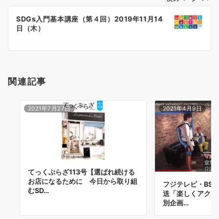
ー
SDGs入門基本講座（第４回）2019年11月14
シ
日（木）
ョ
ン
関連記事
2021年7月27日
2021年4月9日
てっくぷらざ113号【選ばれ続ける
お店になるために 今日から取り組
フジテレビ・BS
むSD…
送「楽しくアクシ
別企画…