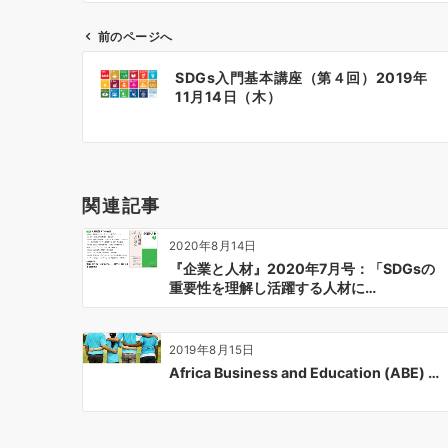
前のページへ
投
SDGs入門基本講座（第４回）2019年
稿
11月14日（木）
ナ
ビ
ゲ
ー
関連記事
シ
ョ
2020年8月14日
ン
『企業と人材』2020年7月号：「SDGsの
重要性を理解し活躍する人材に…
2019年8月15日
Africa Business and Education (ABE) …