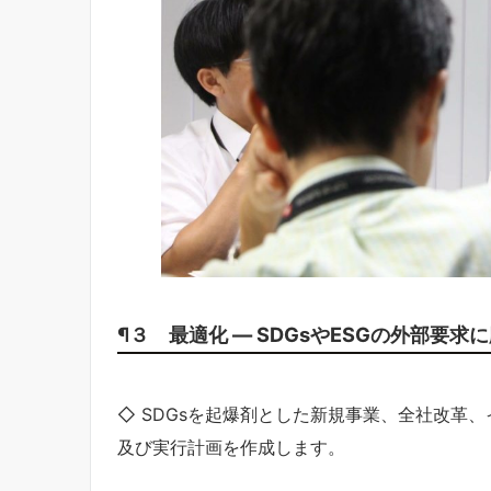
¶３ 最適化 ― SDGsやESGの外部要求
◇ SDGsを起爆剤とした新規事業、全社改革
及び実行計画を作成します。