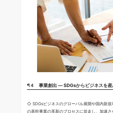
¶４ 事業創出 ― SDGsからビジネスを
◇ SDGsビジネスのグローバル展開や国内新
の基幹事業の革新のプロセスに並走し、加速さ