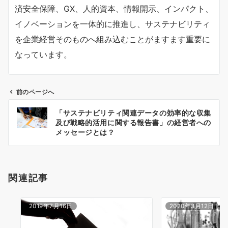
済安全保障、GX、人的資本、情報開示、インパクト、
イノベーションを一体的に推進し、サステナビリティ
を企業経営そのものへ組み込むことがますます重要に
なっています。
前のページへ
投
「サステナビリティ関連データの効率的な収集
稿
及び戦略的活用に関する報告書」の経営者への
ナ
メッセージとは？
ビ
ゲ
ー
関連記事
シ
ョ
ン
2019年7月16日
2020年3月12日