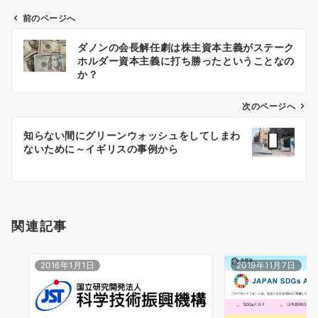
前のページへ
投
ダノンの会長解任劇は株主資本主義がステーク
稿
ホルダー資本主義に打ち勝ったということなの
ナ
か？
ビ
ゲ
次のページへ
ー
知らない間にグリーンウォッシュをしてしまわ
シ
ないために～イギリスの事例から
ョ
ン
関連記事
2016年1月1日
2019年11月7日