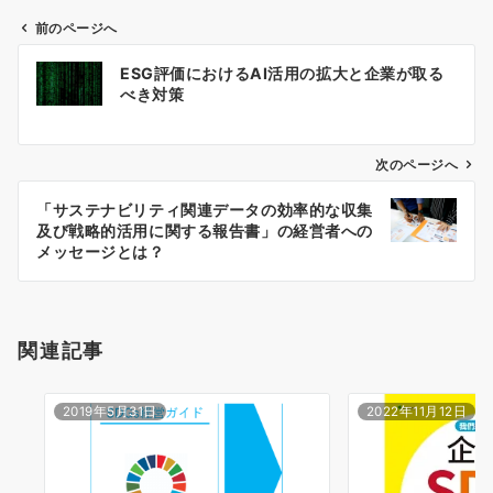
前のページへ
投
ESG評価におけるAI活用の拡大と企業が取る
稿
べき対策
ナ
ビ
ゲ
次のページへ
ー
「サステナビリティ関連データの効率的な収集
シ
及び戦略的活用に関する報告書」の経営者への
ョ
メッセージとは？
ン
関連記事
2019年5月31日
2022年11月12日