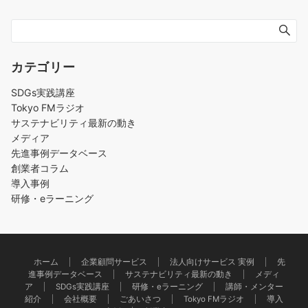
カテゴリー
SDGs実践講座
Tokyo FMラジオ
サステナビリティ最新の動き
メディア
先進事例データベース
創業者コラム
導入事例
研修・eラーニング
ホーム
企業顧問サービス
法人向けサービス 実例
先
進事例データベース
サステナビリティ最新の動き
メディ
ア
SDGs実践講座
研修・eラーニング
講師・メンター
紹介
会社概要
ごあいさつ
Tokyo FMラジオ
導入