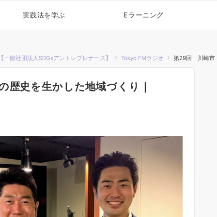
実践法を学ぶ
Eラーニング
【一般社団法人SDGsアントレプレナーズ】
Tokyo FMラジオ
第29回 川崎市：工
ての歴史を生かした地域づくり｜