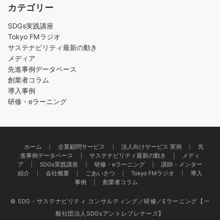
カテゴリー
SDGs実践講座
Tokyo FMラジオ
サステナビリティ最新の動き
メディア
先進事例データベース
創業者コラム
導入事例
研修・eラーニング
ホーム
企業顧問サービス
法人向けサービス 実例
先
進事例データベース
サステナビリティ最新の動き
メディ
ア
SDGs実践講座
研修・eラーニング
講師・メンター
紹介
会社概要
ごあいさつ
Tokyo FMラジオ
導入
事例
創業者コラム
© SDG・サステナビリティ コンサルティング／研修／Eラーニング【一
般社団法人SDGsアントレプレナーズ】