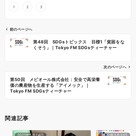
1
2
3
前のページへ
投
第48回 SDGsトピックス 目標1「貧困をな
稿
くそう」｜Tokyo FM SDGsティーチャー
ナ
ビ
ゲ
次のページへ
ー
第50回 メビオール株式会社：安全で高栄養
シ
価の農産物を生産する「アイメック」｜
ョ
Tokyo FM SDGsティーチャー
ン
関連記事
2021年5月24日
2022年3月31日