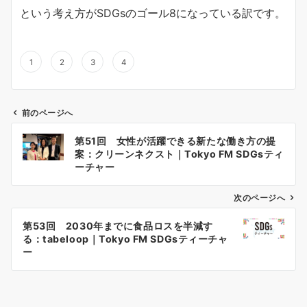
という考え方がSDGsのゴール8になっている訳です。
1
2
3
4
前のページへ
投
第51回 女性が活躍できる新たな働き方の提
稿
案：クリーンネクスト｜Tokyo FM SDGsティ
ナ
ーチャー
ビ
ゲ
次のページへ
ー
第53回 2030年までに食品ロスを半減す
シ
る：tabeloop｜Tokyo FM SDGsティーチャ
ョ
ー
ン