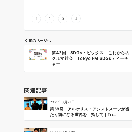
1
2
3
4
前のページへ
投
第42回 SDGsトピックス これからの
稿
クルマ社会｜Tokyo FM SDGsティーチ
ナ
ャー
ビ
ゲ
ー
関連記事
シ
ョ
2021年6月21日
ン
第38回 アルケリス：アシストスーツが当
たり前になる世界を目指して｜To…