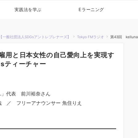
実践法を学ぶ
Eラーニング
【一般社団法人SDGsアントレプレナーズ】
Tokyo FMラジオ
第43回 kelluna.
の女性雇用と日本女性の自己愛向上を実現す
DGsティーチャー
a.」代表 前川裕奈さん
哉 ／ フリーアナウンサー 魚住りえ