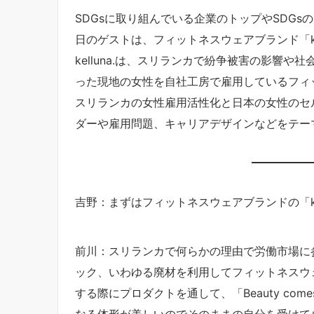
SDGsに取り組んでいる企業のトップやSDG
日のゲストは、フィットネスウェアブランド「ke
kelluna.は、スリランカで紛争被害の影響
った現地の女性を自社工房で雇用しているフィ
スリランカの女性雇用活性化と日本の女性のセ
ダーや雇用問題、キャリアデザインなどをテー
吉野：まずはフィットネスウェアブランドの「ke
前川：スリランカで何らかの理由で労働市場に
ック、いわゆる廃材を利用してフィットネスウ
する際にプロダクトを通して、「Beauty comes
なる体形が美しいのでそのままの自分を受けて